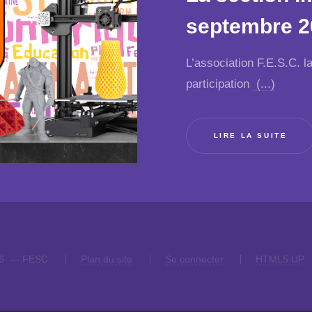
septembre 2
L’association F.E.S.C. 
participation
(...)
LIRE LA SUITE
26 — FESC
Plan du site
Se connecter
HTML5 UP