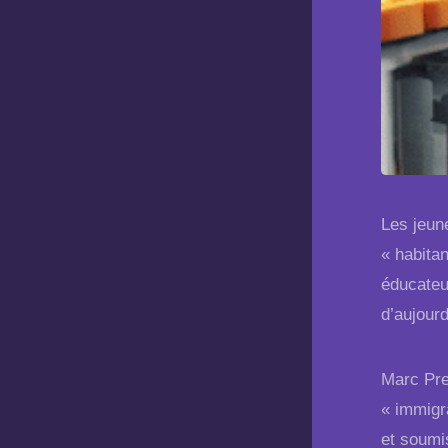
Les jeun
« habita
éducateu
d’aujourd
Marc Pre
« immigr
et soumis