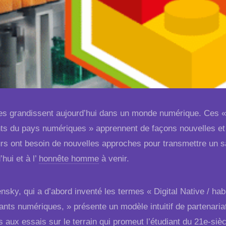
es grandissent aujourd’hui dans un monde numérique. Ces « 
nts du pays numériques » apprennent de façons nouvelles et 
rs ont besoin de nouvelles approches pour transmettre un s
’hui et à l’
honnête homme
à venir.
nsky, qui a d’abord inventé les termes « Digital Native / ha
ants numériques, » présente un modèle intuitif de partenaria
 aux essais sur le terrain qui promeut l’étudiant du 21e-siè