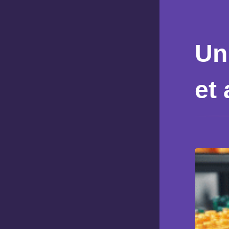
Un
et