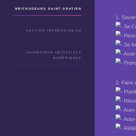
BRICKODEURS SAINT GRATIEN
1. Savoir
Se Co
SECTION IMPRESSION 3D
Pensé
Se fi
INCUBATEUR INITIATIVES
Avoir
NUMÉRIQUES
Prend
2. Faire 
Planif
Résol
Auto-
Auto-
Réité