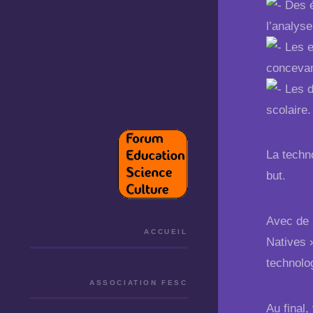
Des ét
l’analyse
Les en
concevant
Les dé
scolaire.
La techno
but.
Avec de 
ACCUEIL
Natives »
technolog
ASSOCIATION FESC
Au final,