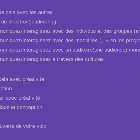
de cela avec les autres
 de direction(leadership)
niquez/interagissez avec des individus et des groupes (en u
niquez/interagissez avec des machines (= « en les prog
niquez/interagissez avec un auditoire(une audience) mond
niquez/interagissez à travers des cultures
cela avec créativité
ation
r avec créativité
lage et conception
r
verte de votre voix