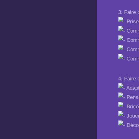
3. Faire 
Prise
Commu
Commu
Commu
Commu
4. Faire 
Adapt
Pense
Brico
Joue
Décou