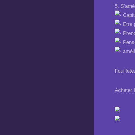
5. S’amé
Capit
Etre 
Prend
Pense
amélio
Feuilletez
Acheter l