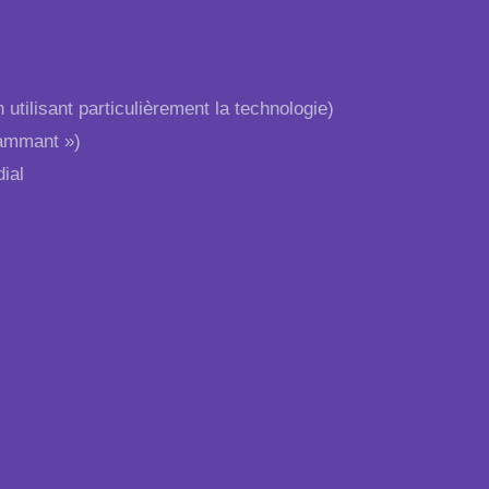
tilisant particulièrement la technologie)
rammant »)
ial