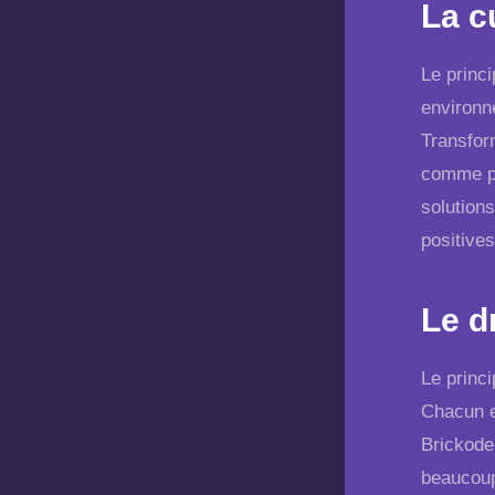
La c
Le princi
environn
Transfor
comme pr
solutions
positive
Le dr
Le princ
Chacun es
Brickode
beaucoup 