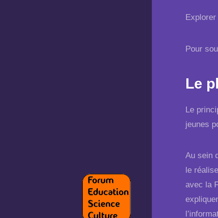
Explorer
Pour sou
Le p
Le princi
jeunes p
Au sein d
le réalis
avec la 
expliquen
l’inform