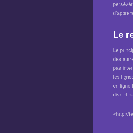
persévére
d’appren
Le r
Le princ
des autre
pas inte
les ligne
en ligne
disciplin
<
http://