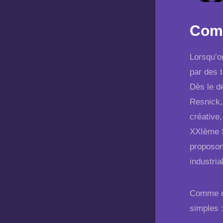
Comm
Lorsqu’o
par des 
Dès le d
Resnick,
créative
XXIème S
proposon
industria
Comme ce
simples 