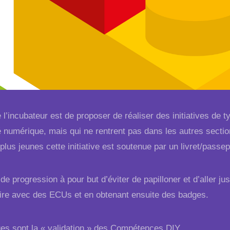
 l’incubateur est de proposer de réaliser des initiatives de 
é numérique, mais qui ne rentrent pas dans les autres section
plus jeunes cette initiative est soutenue par un livret/passe
 de progression à pour but d’éviter de papilloner et d’aller ju
aire avec des ECUs et en obtenant ensuite des badges.
es sont la « validation » des
Compétences DIY
.