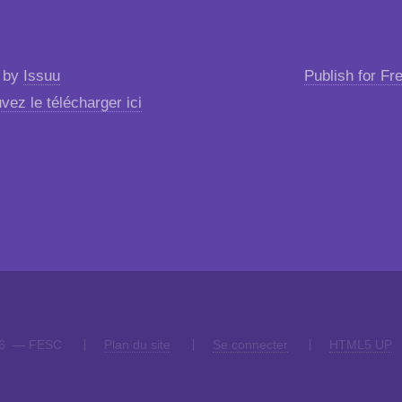
 by
Issuu
Publish for Fr
vez le télécharger ici
26 — FESC
Plan du site
Se connecter
HTML5 UP