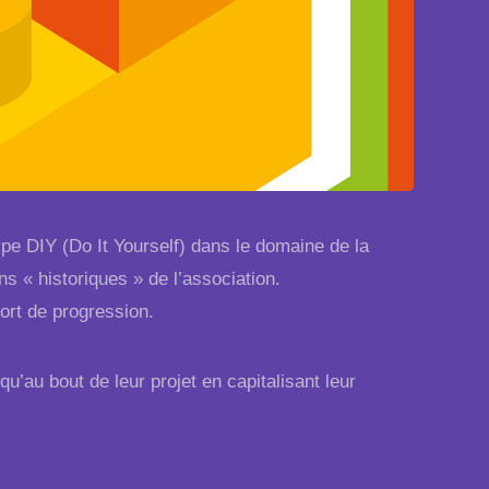
type DIY (Do It Yourself) dans le domaine de la
s « historiques » de l’association.
port de progression.
squ’au bout de leur projet en capitalisant leur