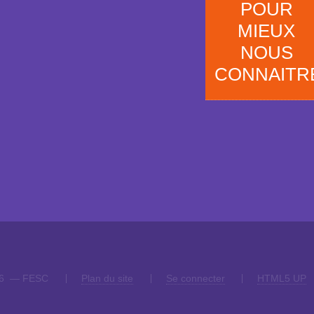
POUR
MIEUX
NOUS
CONNAITR
26 — FESC
Plan du site
Se connecter
HTML5 UP